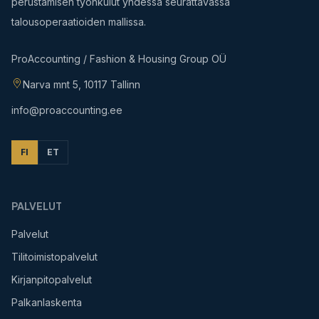
perustamisen työnkulut yhdessä seurattavassa
talousoperaatioiden mallissa.
ProAccounting / Fashion & Housing Group OÜ
Narva mnt 5, 10117 Tallinn
info@proaccounting.ee
FI
ET
PALVELUT
Palvelut
Tilitoimistopalvelut
Kirjanpitopalvelut
Palkanlaskenta