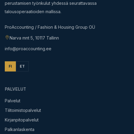
perustamisen työnkulut yhdessä seurattavassa
talousoperaatioiden mallissa.
ProAccounting / Fashion & Housing Group OÜ
Narva mnt 5, 10117 Tallinn
info@proaccounting.ee
FI
ET
PALVELUT
Palvelut
Tilitoimistopalvelut
Kirjanpitopalvelut
Palkanlaskenta